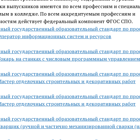
ки выпускников имеются по всем профессиям и специал
мым в колледже. По всем аккредитуемым профессиям и
ностям действует федеральный компонент ФГОС СПО.
ный государственный образовательный стандарт по про
 Оператор информационных систем и ресурсов
ный государственный образовательный стандарт по про
 Токарь на станках с числовым программным управление
ный государственный образовательный стандарт по про
 Мастер отделочных строительных и декоративных работ
ный государственный образовательный стандарт по про
 Мастер отделочных строительных и декоративных работ
ный государственный образовательный стандарт по про
 Сварщик (ручной и частично механизированной сварки (н