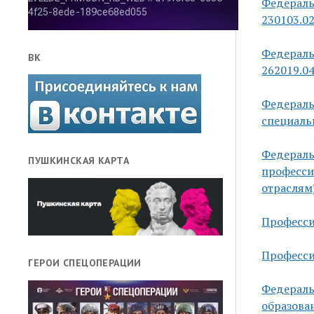
Федераль
230103.
Федераль
ВК
262019.0
Федераль
специаль
Федераль
ПУШКИНСКАЯ КАРТА
професси
отраслям
Професси
Професси
ГЕРОИ СПЕЦОПЕРАЦИИ
Федераль
образова