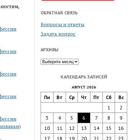
ьностям,
ОБРАТНАЯ СВЯЗЬ
Вопросы и ответы
фессии
Задать вопрос
АРХИВЫ
фессии
м
Архивы
фессии
КАЛЕНДАРЬ ЗАПИСЕЙ
АВГУСТ 2026
фессии
Пн
Вт
Ср
Чт
Пт
Сб
Вс
1
2
3
4
5
6
7
8
9
фессии
аплавки)
10
11
12
13
14
15
16
17
18
19
20
21
22
23