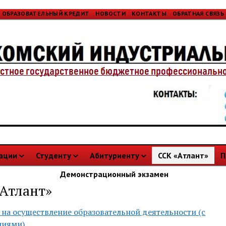
ОБРАЗОВАТЕЛЬНЫЙ КРЕДИТ
НОВОСТИ
КОНТАКТЫ
ОБРАТНАЯ СВЯЗЬ
зации
Студенту
Абитуриенту
ССК «Атлант»
П
Демонстрационный экзамен
Атлант»
 на осуществление образовательной деятельности (с
ниями)